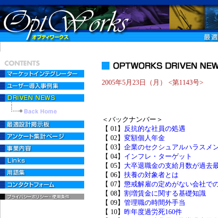
2005年5月23日（月） <第1143号>
＜バックナンバー＞
【 01】
反抗的な社員の処遇
【 02】
変額個人年金
【 03】
企業のセクシュアルハラスメ
【 04】
インフレ・ターゲット
【 05】
大卒退職金の支給月数が過去
【 06】
扶養の対象者とは
【 07】
懲戒解雇の定めがない会社で
【 08】
割増賃金に関する基礎知識
【 09】
管理職の時間外手当
【 10】
昨年度過労死160件