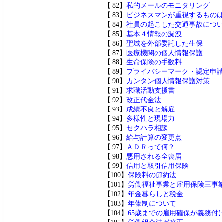
【 82】
私的メールのモニタリング
【 83】
ビジネスマンが重視するもの
【 84】
社員の起こした交通事故につ
【 85】
基本４情報の漏洩
【 86】
聖域を外部委託した生保
【 87】
医療機関の個人情報保護
【 88】
生命保険の手数料
【 89】
プライバシーマーク・認定申
【 90】
カンタン個人情報保護対策
【 91】
求職活動支援書
【 92】
改正代金法
【 93】
成績不良と解雇
【 94】
多様性と現場力
【 95】
セクハラ相談
【 96】
給与計算の変更点
【 97】
ＡＤＲって何？
【 98】
悪用される全喪届
【 99】
信用と取引信用保険
【100】
保険料の節約法
【101】
労働福祉事業と雇用保険三事
【102】
年金暮らしと税金
【103】
年俸制について
【104】
65歳までの雇用確保が義務付