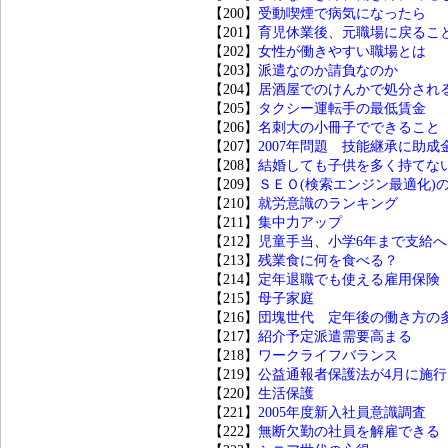
【200】
受動喫煙で病気になったら
【201】
育児休業後、元職場に戻るこ
【202】
女性が働きやすい職場とは
【203】
派遣なのか請負なのか
【204】
居酒屋でのけんかで処分され
【205】
タクシー運転手の最低賃金
【206】
名刺大の小冊子でできること
【207】
2007年問題 技能継承に助成
【208】
結婚しても子供を多く持てな
【209】
ＳＥＯ(検索エンジン最適化)
【210】
就労意識のランキング
【211】
集中力アップ
【212】
児童手当、小学6年まで支給へ
【213】
残業食に何を食べる？
【214】
定年退職でも使える雇用保険
【215】
母子家庭
【216】
団塊世代 定年後の働き方の
【217】
紹介予定派遣需要高まる
【218】
ワークライフバランス
【219】
公益通報者保護法が4月に施行
【220】
生活保護
【221】
2005年度新入社員意識調査
【222】
無断欠勤の社員を解雇できる