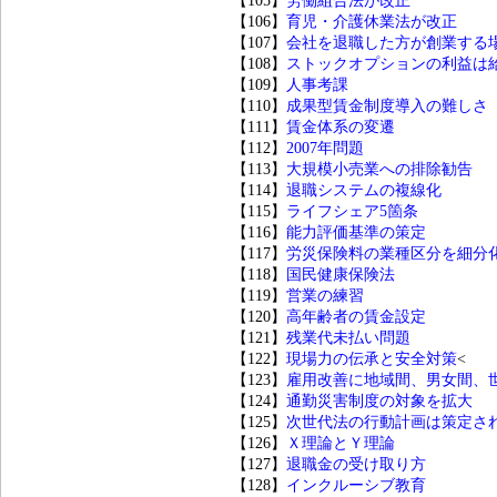
【105】
労働組合法が改正
【106】
育児・介護休業法が改正
【107】
会社を退職した方が創業する
【108】
ストックオプションの利益は
【109】
人事考課
【110】
成果型賃金制度導入の難しさ
【111】
賃金体系の変遷
【112】
2007年問題
【113】
大規模小売業への排除勧告
【114】
退職システムの複線化
【115】
ライフシェア5箇条
【116】
能力評価基準の策定
【117】
労災保険料の業種区分を細分
【118】
国民健康保険法
【119】
営業の練習
【120】
高年齢者の賃金設定
【121】
残業代未払い問題
【122】
現場力の伝承と安全対策
<
【123】
雇用改善に地域間、男女間、
【124】
通勤災害制度の対象を拡大
【125】
次世代法の行動計画は策定さ
【126】
Ｘ理論とＹ理論
【127】
退職金の受け取り方
【128】
インクルーシブ教育