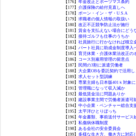
【176】
年金改正とポーツマス条約
【177】
介護保険の給付見直しへ
【178】
ボーン・イン・ザ・U.S.A
【179】
求職者の個人情報の取扱い
【180】
改正不正競争防止法が施行
【181】
賃金を支払えない場合にどう
【182】
接待ゴルフも仕事のうちか
【183】
社員旅行に行かなければ積立
【184】
パート社員に助成金制度導入
【185】
育児休業・介護休業法改正の
【186】
コース別雇用管理の留意点
【187】
民間の3割に派遣労働者
【188】
大企業OBを委託契約で活用し
【189】
求人セット型訓練
【190】
専業主婦も日本版401ｋ対象に
【191】
管理職になって収入減か
【192】
最低賃金法に問題ありか
【193】
建設事業主間で労働者派遣可
【194】
中小企業・ベンチャー総合支
【195】
太平洋ひとりぼっち
【196】
年金書類、事前送付サービス
【197】
私傷病休職制度
【198】
ある会社の安全委員会
【199】
多様な生き方、働き方に対応