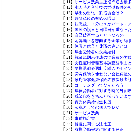
【 11】
サービス残業是正指導過去最
【 12】
求人時と入社後の労働条件の
【 13】
早出の出張 割増賃金は？
【 14】
時間単位の有給休暇は
【 15】
転職後、３分の１がパート・
【 16】
国民の祝日と日曜日が重なっ
【 17】
自己破産するとどうなるの
【 18】
定昇廃止を志向する企業が6割
【 19】
休暇と休業と休職の違いとは
【 20】
年金受給者の失業給付
【 21】
就業規則未作成の従業員の労
【 22】
女性雇用管理基本調査結果ま
【 23】
早期退職優遇制度導入のポイ
【 24】
労災保険を使わない会社負担
【 25】
政府管掌健康保険の被保険者
【 26】
コーチングってなんだろう
【 27】
年俸労働者に対する時間外割
【 28】
残業代をきちんと払っていま
【 29】
育児休業給付金制度
【 30】
節税としての個人型ＤＣ
【 31】
サービス残業
【 32】
事前指定書
【 33】
解雇に関する法改正
【 34】
有期労働契約に関する改正