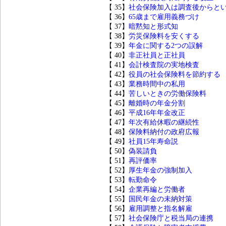
【 35】
社会保険加入は調査後からと
【 36】
65歳まで雇用義務づけ
【 37】
暗黙知と形式知
【 38】
労災保険料を安くする
【 39】
年金に関する2つの誤解
【 40】
非正社員と正社員
【 41】
会計検査院の実地検査
【 42】
役員の社会保険料を節約する
【 43】
業務時間中の私用
【 44】
苦しいときの労働保険料
【 45】
離婚時の年金分割
【 46】
平成16年年金改正
【 47】
年次有給休暇の継続性
【 48】
保険料納付の政府広報
【 49】
社員15年寿命説
【 50】
偽装請負
【 51】
再評価率
【 52】
厚生年金の強制加入
【 53】
転勤命令
【 54】
企業再編と労働者
【 55】
国民年金の未納対策
【 56】
雇用調整と指名解雇
【 57】
社会保険庁と税当局の連携