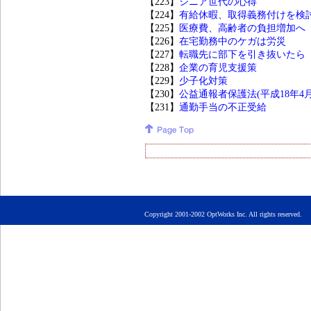
【223】
シニア世代の心得
【224】
有給休暇、取得義務付けを検
【225】
医療費、高齢者の負担増加へ
【226】
在宅勤務中のケガは労災
【227】
転職先に部下を引き抜いたら
【228】
企業の育児支援策
【229】
少子化対策
【230】
公益通報者保護法(平成18年4月
【231】
通勤手当の不正受給
Copyright 2001-2002 OptWorks Inc. All rights rese