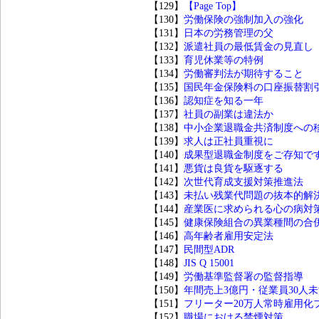
【129】
【Page Top】
【130】
労働保険の強制加入の強化
【131】
日本の労務管理の父
【132】
派遣社員の最低賃金の見直し
【133】
育児休業等の特例
【134】
労働審判法が期待すること
【135】
国民年金保険料の口座振替割
【136】
認知症を知る一年
【137】
社員の副業は違法か
【138】
中小企業退職金共済制度への
【139】
求人は正社員重視に
【140】
成果型退職金制度をご存知で
【141】
悪貨は良貨を駆逐する
【142】
次世代育成支援対策推進法
【143】
未払い残業代問題の抜本的解
【144】
産業医に求められる心の病対
【145】
健康保険組合の異業種間の合
【146】
高年齢者雇用安定法
【147】
民間型ADR
【148】
JIS Q 15001
【149】
労働基準監督署の監督指導
【150】
年間売上3億円・従業員30人
【151】
フリーター20万人常時雇用化
【152】
職場における禁煙対策