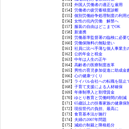
【153】
外国人労働者の適正な雇用
【154】
労働者の疲労蓄積度診断
【155】
個別労働紛争処理制度の利用
【156】
女性の坑内労働 解禁へ
【157】
服装の自由はどこまでOK
【158】
新連携
【159】
労働基準監督署の臨検に必要
【160】
労働保険料の無駄使い
【161】
社員に比べ手薄な個人事業主
【162】
公的年金と税金
【163】
中年は人生の正午
【164】
高齢者の医療制度改革
【165】
男性の育児参加促進に助成金
【166】
心の健康づくり
【167】
ライバル会社への転職を阻止
【168】
子育て支援による人材確保
【169】
年俸制導入と割増賃金
【170】
ゆとり教育と労働時間の削減
【171】
65歳以上の扶養家族の健康保
【172】
現役世代の負担、最高に
【173】
食育基本法が施行
【174】
夫婦の2007年問題
【175】
減給の制裁と降格処分