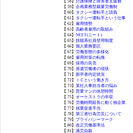
【 58】
介護保険と障害者支援費
【 59】
企画業務型裁量労働制
【 60】
タクシー運転手と請負
【 61】
タクシー運転手という仕事
【 62】
雇用情勢
【 63】
高齢者雇用の取組み
【 64】
NEET(ニート)
【 65】
技能系社員登用制度
【 66】
個人業務委託
【 67】
労働形態の多様化
【 68】
雇用対策の転換
【 69】
採用の良否
【 70】
派遣労働者の現状
【 71】
新卒者内定状況
【 72】
ＩＣという働き方
【 73】
某社人事担当者の悩み
【 74】
営業マンの休憩時間
【 75】
オーケストラの年収
【 76】
労働時間延長に動く独企業
【 77】
就業促進手当
【 78】
第三者行為労災について
【 79】
プライバシーマーク
【 80】
改正労働基準法
【 81】
過労自殺