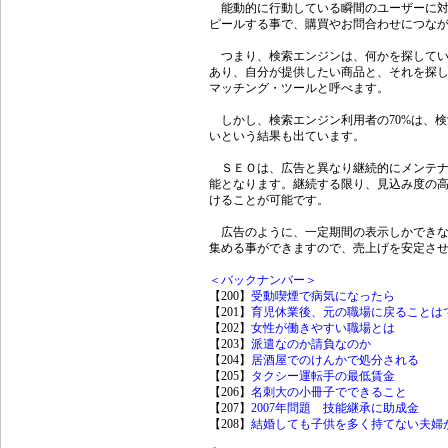
能動的に行動している瞬間のユーザーに対
ピールする事で、購買やお問合わせにつな
つまり、検索エンジンは、何かを探してい
あり、自分が提供したい商品と、それを探
マッチング・ツールと呼べます。
しかし、検索エンジン利用者の70%は、検索
いという結果も出ています。
ＳＥＯは、広告と異なり継続的にメンテナ
能となります。継続する限り、見込み度の
けることが可能です。
広告のように、一定期間の表示しかできな
集める事ができますので、売上げを安定さ
＜バックナンバー＞
【200】
受動喫煙で病気になったら
【201】
育児休業後、元の職場に戻ることは
【202】
女性が働きやすい職場とは
【203】
派遣なのか請負なのか
【204】
居酒屋でのけんかで処分される
【205】
タクシー運転手の最低賃金
【206】
名刺大の小冊子でできること
【207】
2007年問題 技能継承に助成金
【208】
結婚しても子供を多く持てない夫婦