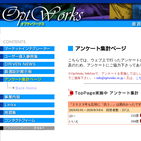
こちらでは、ウェブ上で行ったアンケート
及のため、アンケートにご協力下さってあ
※OptWorks WebSiteで、アンケートを実施
でご連絡下さい。＜
info@optworks.co.jp
＞又は、
こ
『２０２３年も忘却に「抗う」』は面白かったで
2024/01/01～2026/8/3/8:6 回答者数：257人
はい
153票
いいえ
104票