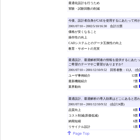
最適化設計を行うため
実験・試験回数の削減
今後、設計者自身がCAEを使用するにあたって何
2001/07/10～2002/5/10/16:30 合計22票
価格が安くなること
操作性の向上
CADシステムとのデータ互換性の向上
教育・サポートの充実
最適設計、最適解析関連の情報を提供するにあた
ご希望のテーマやご要望がありますか?
2001/07/10～2001/12/10/9:52 回答者数：13人 (合
ユーザ事例紹介
12票
最新機能紹介
7票
業界動向
4票
最適設計、最適解析の導入効果はどこにあると思わ
2001/07/10～2001/12/10/9:52 (合計24票)
品質向上
8票
コスト削減(原価低減)
9票
納期短縮
6票
リサイクル設計
1票