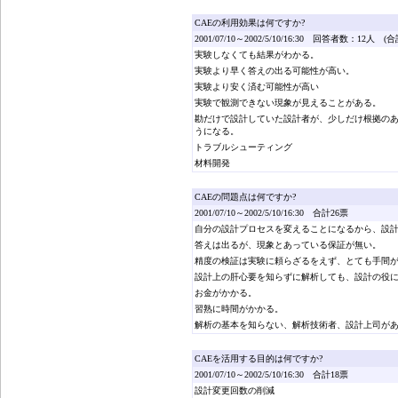
CAEの利用効果は何ですか?
2001/07/10～2002/5/10/16:30 回答者数：12人 (合
実験しなくても結果がわかる。
実験より早く答えの出る可能性が高い。
実験より安く済む可能性が高い
実験で観測できない現象が見えることがある。
勘だけで設計していた設計者が、少しだけ根拠の
うになる。
トラブルシューティング
材料開発
CAEの問題点は何ですか?
2001/07/10～2002/5/10/16:30 合計26票
自分の設計プロセスを変えることになるから、設
答えは出るが、現象とあっている保証が無い。
精度の検証は実験に頼らざるをえず、とても手間
設計上の肝心要を知らずに解析しても、設計の役
お金がかかる。
習熟に時間がかかる。
解析の基本を知らない、解析技術者、設計上司が
CAEを活用する目的は何ですか?
2001/07/10～2002/5/10/16:30 合計18票
設計変更回数の削減