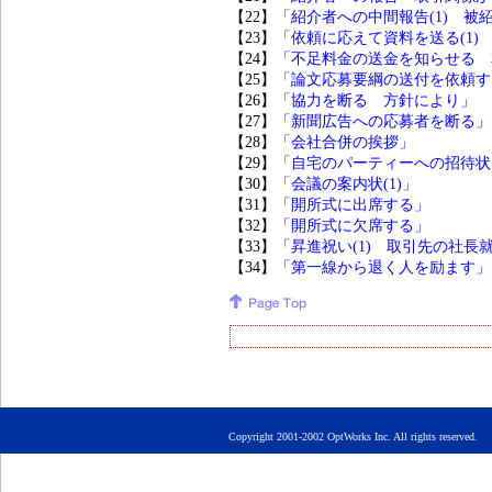
【22】
「紹介者への中間報告(1) 被
【23】
「依頼に応えて資料を送る(1)
【24】
「不足料金の送金を知らせる 
【25】
「論文応募要綱の送付を依頼す
【26】
「協力を断る 方針により」
【27】
「新聞広告への応募者を断る」
【28】
「会社合併の挨拶」
【29】
「自宅のパーティーへの招待状
【30】
「会議の案内状(1)」
【31】
「開所式に出席する」
【32】
「開所式に欠席する」
【33】
「昇進祝い(1) 取引先の社長
【34】
「第一線から退く人を励ます」
Copyright 2001-2002 OptWorks Inc. All rights rese