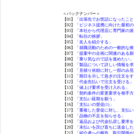
＜バックナンバー＞
【01】
「出張先でお世話になったこと
【02】
「ビジネス提携に向けた最初の
【03】
「本社から代理店に専門家の派
【04】
「転任の挨拶」
【05】
「友人を紹介する」
【06】
「就職活動のための一般的な推
【07】
「提案中の企画に関連のある新
【08】
「乗り気なので話を進めたい」
【09】
「製品について詳しい情報を求
【10】
「見積り依頼に対し一部のみ見
【11】
「期日を示して急ぎの注文をす
【12】
「代金先払いで注文を受ける」
【13】
「値上げ要求を受け入れる」
【14】
「契約条件の変更要求を相手方
【15】
「支払い延期を願う」
【16】
「支払いの督促(1)」
【17】
「重複した督促に対し、支払い
【18】
「品物の不足を知らせる」
【19】
「返品および代金払戻し要求を
【20】
「未払いを詫び直ちに送金した
【21】
「紹介者への報告 取引関係が