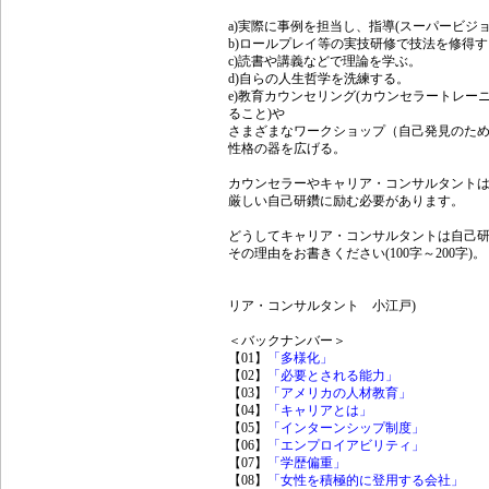
a)実際に事例を担当し、指導(スーパービジ
b)ロールプレイ等の実技研修で技法を修得
c)読書や講義などで理論を学ぶ。
d)自らの人生哲学を洗練する。
e)教育カウンセリング(カウンセラートレ
ること)や
さまざまなワークショップ（自己発見のた
性格の器を広げる。
カウンセラーやキャリア・コンサルタント
厳しい自己研鑽に励む必要があります。
どうしてキャリア・コンサルタントは自己
その理由をお書きください(100字～200字)。
(
リア・コンサルタント 小江戸)
＜バックナンバー＞
【01】
「多様化」
【02】
「必要とされる能力」
【03】
「アメリカの人材教育」
【04】
「キャリアとは」
【05】
「インターンシップ制度」
【06】
「エンプロイアビリティ」
【07】
「学歴偏重」
【08】
「女性を積極的に登用する会社」