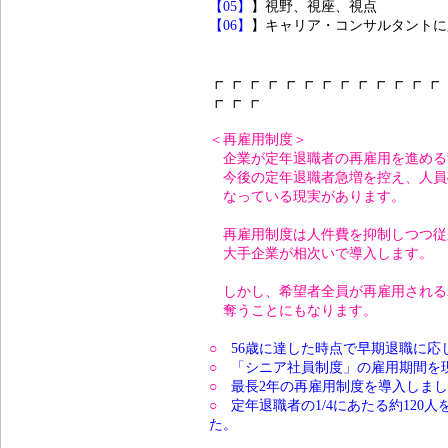
【05】
】視野、視座、視点
【06】
】キャリア・コンサルタントに
┏ ┏ ┏ ┏ ┏ ┏ ┏ ┏ ┏ ┏ ┏ ┏ ┏
┏ ┏ ┏
＜再雇用制度＞
企業が定年退職者の再雇用を進める
今後の定年退職者急増を控え、人員
なっている現実があります。
再雇用制度は人件費を抑制しつつ従
大手企業が相次いで導入します。
しかし、希望者全員が再雇用される
奪うことにもなります。
○
56歳に達した時点で早期退職に応
○
「シニア社員制度」の雇用期間を現
○
最長2年の再雇用制度を導入しま
○
定年退職者の1/4にあたる約120
た。