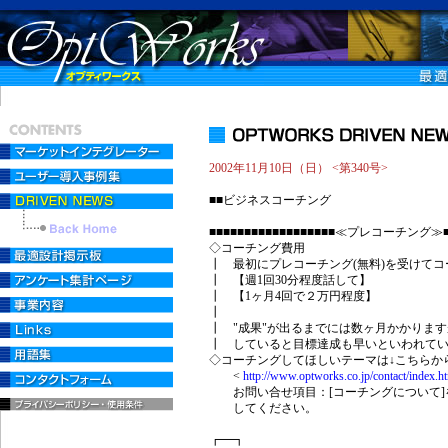
2002年11月10日（日） <第340号>
■■ビジネスコーチング
■■■■■■■■■■■■■■■■■■≪プレコーチング≫■■
◇コーチング費用
┃ 最初にプレコーチング(無料)を受けて
┃ 【週1回30分程度話して】
┃ 【1ヶ月4回で２万円程度】
┃
┃ "成果"が出るまでには数ヶ月かかりま
┃ していると目標達成も早いといわれて
◇コーチングしてほしいテーマは↓こちらか
<
http://www.optworks.co.jp/contact/index.h
お問い合せ項目：[コーチングについて]
してください。
┏━┓ 