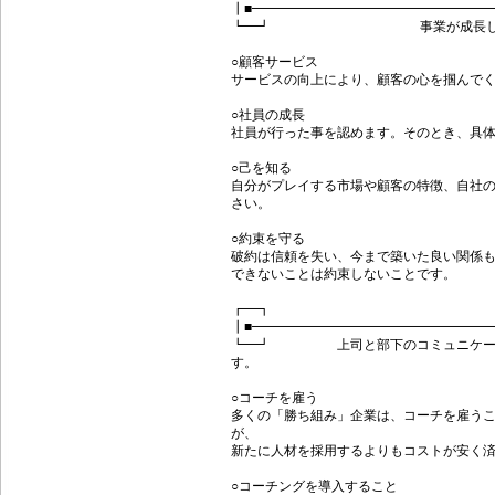
┃■━━━━━━━━━━━━━━━━━━
┗━┛ 事業が成長し成功して
○顧客サービス
サービスの向上により、顧客の心を掴んで
○社員の成長
社員が行った事を認めます。そのとき、具
○己を知る
自分がプレイする市場や顧客の特徴、自社
さい。
○約束を守る
破約は信頼を失い、今まで築いた良い関係
できないことは約束しないことです。
┏━┓ 生産
┃■━━━━━━━━━━━━━━━━━━
┗━┛ 上司と部下のコミュニケーシ
す。
○コーチを雇う
多くの「勝ち組み」企業は、コーチを雇う
が、
新たに人材を採用するよりもコストが安く
○コーチングを導入すること