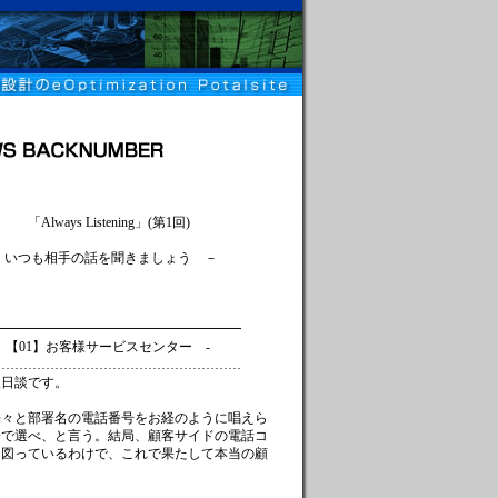
ning」(第1回)
を聞きましょう －
！
━━━━━━━━━━━━━━━━
ービスセンター -
…………………………………………
後日談です。
長々と部署名の電話番号をお経のように唱えら
分で選べ、と言う。結局、顧客サイドの電話コ
を図っているわけで、これで果たして本当の顧