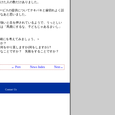
受けた人の数だけありました。
サービスの提供についてテキパキと歯切れよく話
るなあと思いました。
が強いと念を押されているようで、うっとしい
方は「馬鹿にするな、子どもじゃあるまいし」
一緒にを考えてみましょう。＞
すか？
何をやり直しますか(何をしますか)？
んなことですか？ 失敗をすることですか？
← Prev
News Index
Next→
rved.
Contact Us