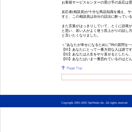
お客様サービスセンターの受け手の反応は
反応者(相談員)が十分な商品知識を備え、
すと、この相談員は自分の話法に酔ってい
また言葉がはっきりしていて、とくに語尾
と思い、若い人がよく使う尻上がりの話し
と言いたくなりました。
＜"あなたが幸せになるために"99の質問を
【01】あなたにとって一番大切な人は誰で
【02】あなたは人生をやり直せるとしたら、
【03】あなたはいま一番恐れているのはど
Copyright 2001-2002 OptWorks Inc. All rights rese