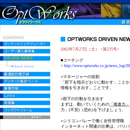
2002年7月27日（土） <第235号>
■コーチング
<
http://www.optworks.co.jp/news_log/2
○マネージャーの役割
「部下を指示どおりに動かす」ことか
情報を引き出す」ことです。
○部下の行動を引き出す
まずは、動いていくための
「推進力」
力」(不安)（恐れ)を下げましょう。
○シリコンバレーで働く女性管理職
インターネット関連の仕事は、バリバ