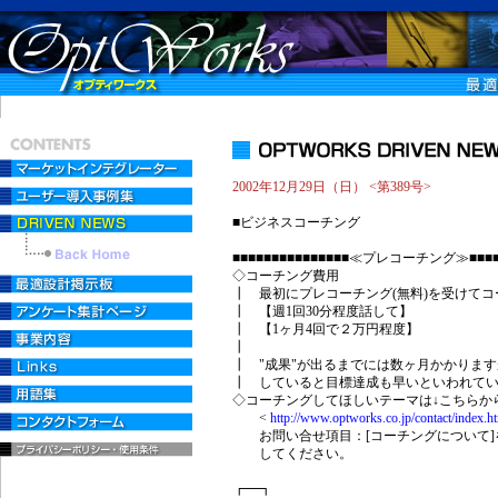
2002年12月29日（日） <第389号>
■ビジネスコーチング
■■■■■■■■■■■■■■■≪プレコーチング≫■■■■■
◇コーチング費用
┃ 最初にプレコーチング(無料)を受けて
┃ 【週1回30分程度話して】
┃ 【1ヶ月4回で２万円程度】
┃
┃ "成果"が出るまでには数ヶ月かかりま
┃ していると目標達成も早いといわれて
◇コーチングしてほしいテーマは↓こちらか
<
http://www.optworks.co.jp/contact/index.h
お問い合せ項目：[コーチングについて]
してください。
┏━┓ 『挑