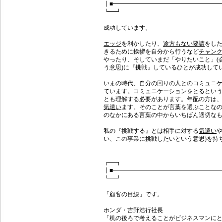
┃■━━━━━━━━━━━━━━━━━━
┗━┛ 『挑戦』してい
成功しています。
エッジ
を利かしたり、
途方もない要請
をし
きるために挨拶を自分から行うなど
チャン
やったり、そしていまだ「やりたいこと」(
う意思)に『挑戦』しているひとが成功して
いまの時代、自分の回りの人とのコミュニ
ています。コミュニケーションをとるとい
とも理解する必要があります。年配の方は
気遣い
ます。そのことが言葉を選ぶことな
のなかにある言葉の中からいちばん適切な
私の『挑戦する』とは相手に対する
気遣い
い、この事業に挑戦したいという意思)を持
┏━┓ トッ
┃■━━━━━━━━━━━━━━━━━━
┗━┛ 企業の「強さ
「顧客の目線」です。
ホンダ・吉野浩行社長
「机の後ろで考えることがビジネスマンにと